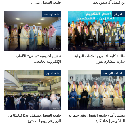
بن فيصل آل سعود بعد…
جامعة الفيصل على…
الجوائز
كلية الهندسة
طالبة كلية القانون والعلاقات الدولية
تدشين أكاديمية “سافي” للألعاب
ساره المشاري تفوز…
الإلكترونية بجامعة…
الصفحة الرئيسية
كلية العلوم
مجلس أمناء جامعة الفيصل يعقد اجتماعه
جامعة الفيصل تستقبل عددًا قياسيًا من
الـ31 ويقر إنشاء كلية…
الزوار في يومها المفتوح…