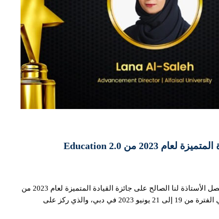
202 من Education 2.0
20 يونيو 2023: حصلت مديرة قسم التنمية في جامعة الفيصل الأستاذة لنا الصالح على جائزة القيادة المتميزة لعام 2023 من
مؤسسة Education 2.0، وذلك خلال المؤتمر الذي عقد في الفترة من 19 إلى 21 يونيو 2023 في دبي، والذي ركز على