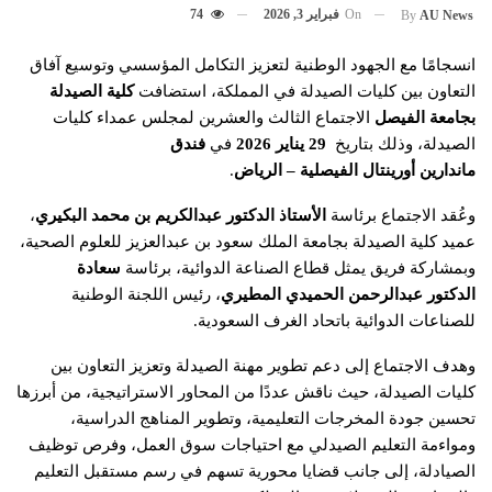
On
فبراير 3, 2026
74
By
AU News
انسجامًا مع الجهود الوطنية لتعزيز التكامل المؤسسي وتوسيع آفاق
التعاون بين كليات الصيدلة في المملكة، استضافت
كلية الصيدلة
بجامعة الفيصل
الاجتماع الثالث والعشرين لمجلس عمداء كليات
الصيدلة، وذلك بتاريخ
29 يناير 2026
في
فندق
ماندارين أورينتال الفيصلية – الرياض
.
وعُقد الاجتماع برئاسة
الأستاذ الدكتور عبدالكريم بن محمد البكيري
،
عميد كلية الصيدلة بجامعة الملك سعود بن عبدالعزيز للعلوم الصحية،
وبمشاركة فريق يمثل قطاع الصناعة الدوائية، برئاسة
سعادة
الدكتور عبدالرحمن الحميدي المطيري
، رئيس اللجنة الوطنية
للصناعات الدوائية باتحاد الغرف السعودية.
وهدف الاجتماع إلى دعم تطوير مهنة الصيدلة وتعزيز التعاون بين
كليات الصيدلة، حيث ناقش عددًا من المحاور الاستراتيجية، من أبرزها
تحسين جودة المخرجات التعليمية، وتطوير المناهج الدراسية،
ومواءمة التعليم الصيدلي مع احتياجات سوق العمل، وفرص توظيف
الصيادلة، إلى جانب قضايا محورية تسهم في رسم مستقبل التعليم