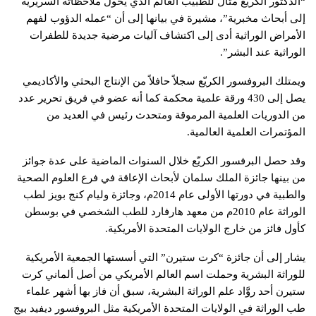
“الدكتور الكريّع مثال للطبيب العالم الذي يحول ملاحظاته السريرية
إلى أبحاث مخبرية”، مشيرة في بيانها إلى أن “عمله الدؤوب لفهم
الأمراض الوراثية أدى إلى اكتشاف آليات مرضية جديدة للطفرات
الوراثية عند البشر”.
ويمتلك البروفسور الكريّع سجلاً حافلاً من الإنتاج البحثي والأكاديمي
يصل إلى 430 ورقة علمية محكمة كما أنه عضو في فريق تحرير عدد
من الدوريات العلمية المرموقة ومتحدث رئيس في العديد من
المؤتمرات العلمية العالمية.
وقد حصل البرفسور الكريّع خلال السنوات الماضية على عدة جوائز
من بينها جائزة الملك سلمان لأبحاث الإعاقة في فرع العلوم الصحية
والطبية في دورتها الأولى عام 2014م، وجائزة وليام كنج بويز لطب
الوراثة عام 2010م من معهد هارفارد للطب الشخصي في بوسطن
كأول فائز من خارج الولايات المتحدة الأمريكية.
يشار إلى أن جائزة “كرت ستيرن” التي أسستها الجمعية الأمريكية
للوراثة البشرية وحملت اسم العالم الأمريكي من أصل ألماني كرت
ستيرن أحد روَّاد علم الوراثة البشرية، سبق أن فاز بها أشهر علماء
طب الوراثة في الولايات المتحدة الأمريكية مثل البروفسور ديفيد بيج