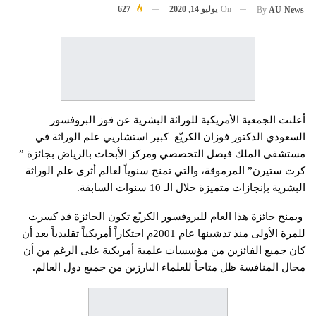
On
يوليو 14, 2020
627
By
AU-News
أعلنت الجمعية الأمريكية للوراثة البشرية عن فوز البروفسور
السعودي الدكتور فوزان الكريّع كبير استشاريي علم الوراثة في
مستشفى الملك فيصل التخصصي ومركز الأبحاث بالرياض بجائزة ”
كرت ستيرن” المرموقة، والتي تمنح سنوياً لعالم أثرى علم الوراثة
البشرية بإنجازات متميزة خلال الـ 10 سنوات السابقة.
وبمنح جائزة هذا العام للبروفسور الكريّع تكون الجائزة قد كسرت
للمرة الأولى منذ تدشينها عام 2001م احتكاراً أمريكياً تقليدياً بعد أن
كان جميع الفائزين من مؤسسات علمية أمريكية على الرغم من أن
مجال المنافسة ظل متاحاً للعلماء البارزين من جميع دول العالم.