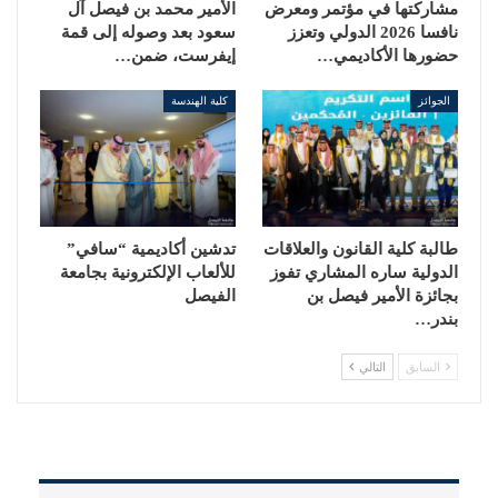
مشاركتها في مؤتمر ومعرض
الأمير محمد بن فيصل آل
نافسا 2026 الدولي وتعزز
سعود بعد وصوله إلى قمة
حضورها الأكاديمي…
إيفرست، ضمن…
الجوائز
كلية الهندسة
طالبة كلية القانون والعلاقات
تدشين أكاديمية “سافي”
الدولية ساره المشاري تفوز
للألعاب الإلكترونية بجامعة
بجائزة الأمير فيصل بن
الفيصل
بندر…
السابق
التالي