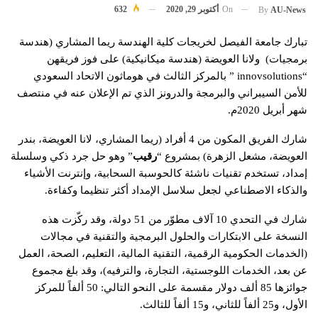
On
أكتوبر 29, 2020
632
By
AU-News
تبارك جامعة الفيصل لخريجات كلية الهندسة ريما المشاري (هندسة
برمجيات) ولانا العويضة (هندسة ميكانيكية) على فوز فريقهن
“innovsolutions ” بالمركز الثالث في هوماثون الاتحاد السعودي
للأمن السيبراني والبرمجة والدرونز الذي تم الإعلان عنه في منتصف
شهر أبريل 2020م.
شارك الفريق المكون من 4 أفراد (ريما المشاري، لانا العويضة، بندر
العويضة، مشعل الزهرة) بمشروع “
رقيب
” وهو حل جرد ذكي وسلسلة
إمداد، تستخدم تقنيات ناشئة كالحوسبة السحابية، وإنترنت الأشياء
والذكاء الاصطناعي لجعل سلاسل الإمداد أكثر تنظيما وكفاءة.
شارك في التحدي 10 آلاف مطوّر من 51 دولة، وقد ركّزت هذه
النسخة على الابتكارات والحلول البرمجية والتقنية في مجالات
(الخدمات الحكومية الرقمية، التقنية المالية، التعليم، الصحة، العمل
عن بعد، الخدمات اللوجستية، التجارة، والترفيه)، وقد بلغ مجموع
جوائزها 85 ألف دولار مقسمة على النحو التالي: 50 ألفاً للمركز
الأول، و25 ألفاً للثاني، و15 ألفاً للثالث.