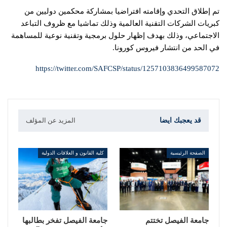
تم إطلاق التحدي وإقامته افتراضيا بمشاركة محكمين دوليين من
كبريات الشركات التقنية العالمية وذلك تماشيا مع ظروف التباعد
الاجتماعي، وذلك بهدف إظهار حلول برمجية وتقنية نوعية للمساهمة
في الحد من انتشار فيروس كورونا.
https://twitter.com/SAFCSP/status/1257103836499587072
قد يعجبك ايضا
المزيد عن المؤلف
الصفحة الرئيسية
كلية القانون و العلاقات الدولية
جامعة الفيصل تختتم
جامعة الفيصل تفخر بطالبها