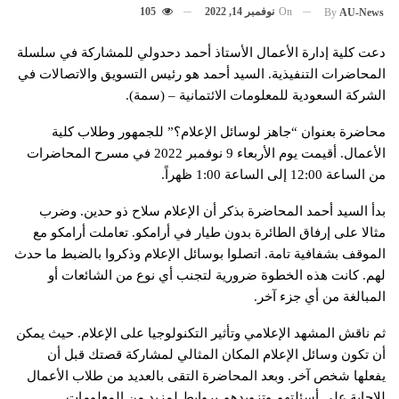
On
نوفمبر 14, 2022
105
By
AU-News
دعت كلية إدارة الأعمال الأستاذ أحمد دحدولي للمشاركة في سلسلة
المحاضرات التنفيذية. السيد أحمد هو رئيس التسويق والاتصالات في
الشركة السعودية للمعلومات الائتمانية – (سمة).
محاضرة بعنوان “جاهز لوسائل الإعلام؟” للجمهور وطلاب كلية
الأعمال. أقيمت يوم الأربعاء 9 نوفمبر 2022 في مسرح المحاضرات
من الساعة 12:00 إلى الساعة 1:00 ظهراً.
بدأ السيد أحمد المحاضرة بذكر أن الإعلام سلاح ذو حدين. وضرب
مثالا على إرفاق الطائرة بدون طيار في أرامكو. تعاملت أرامكو مع
الموقف بشفافية تامة. اتصلوا بوسائل الإعلام وذكروا بالضبط ما حدث
لهم. كانت هذه الخطوة ضرورية لتجنب أي نوع من الشائعات أو
المبالغة من أي جزء آخر.
ثم ناقش المشهد الإعلامي وتأثير التكنولوجيا على الإعلام. حيث يمكن
أن تكون وسائل الإعلام المكان المثالي لمشاركة قصتك قبل أن
يفعلها شخص آخر. وبعد المحاضرة التقى بالعديد من طلاب الأعمال
للإجابة على أسئلتهم وتزويدهم بروابط لمزيد من المعلومات.