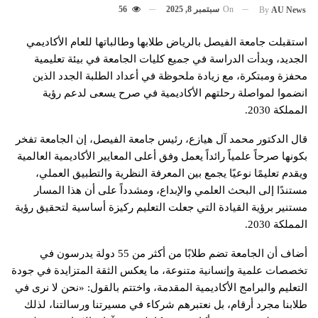
On
سبتمبر 8, 2025
56
By
AU News
استقبلت جامعة الفيصل بالرياض طلابها وطالباتها للعام الأكاديمي
الجديد، وبدأت الدراسة في جميع كليات الجامعة في بيئة تعليمية
محفزة ومبتكرة، مع زيادة ملحوظة في أعداد الطلبة الجدد الذين
انضموا لمواصلة رحلتهم الأكاديمية في صرح يسعى لدعم رؤية
المملكة 2030.
قال الدكتور محمد آل هيازع، رئيس جامعة الفيصل، إن الجامعة تفخر
بكونها صرحاً علمياً رائداً يعمل وفق أعلى المعايير الأكاديمية العالمية
ويقدم تعليمًا نوعيًا يجمع بين المعرفة النظرية والتطبيق العملي،
مستندًا إلى البحث العلمي والإبداع، ومشدداً على أن هذا المسار
مستنير برؤية القيادة التي جعلت التعليم ركيزة أساسية لتحقيق رؤية
المملكة 2030.
أضاف أن الجامعة تضم طلابًا من أكثر من 55 دولة يدرسون في
تخصصات علمية وإنسانية متنوعة، ما يعكس الثقة المتزايدة في جودة
التعليم والبرامج الأكاديمية المقدمة، واختتم بالقول: «نحن لا نرى في
طلابنا مجرد أرقام، بل نعتبرهم شركاء في مسيرتنا ورسالتنا، لذلك