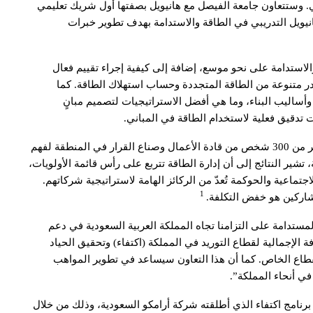
ني. وستتعاون جامعة الفيصل مع هانيويل بصفتها أول شريك تعليمي
نيويل التدريبي في الطاقة والاستدامة بهدف تطوير خبرات
لاستدامة على نحو موسع، إضافة إلى كيفية إجراء تقييم فعال
در متنوعة من الطاقة المتجددة وحساب استهلاك الطاقة. كما
وأساليب البناء، وما هي أفضل الاستراتيجيات لتصميم مبانٍ
 تدقيق فعلية لاستخدام الطاقة في المباني.
وفي دراسة أجرتها شركة يوجوف مؤخراً والتي شملت أكثر من 300 شخص من قادة الأعمال وصناع القرار في المنطقة لفهم
شير النتائج إلى أن إدارة الطاقة تتربع على رأس قائمة الأولويات،
لبيئة والاجتماعية والحوكمة تُعدّ من الركائز الهامة لاستراتيجية شركاتهم.
1
شاركين هو خفض التكلفة.
لمستدامة على التزامنا تجاه المملكة العربية السعودية في دعم
ة الإجمالية لقطاع التوريد في المملكة (اكتفاء) وتحقيق الحياد
زيز تعاوننا مع القطاع الخاص. كما أن هذا التعاون سيساعد في تطوير المواهب
في أنحاء المملكة”.
رنامج اكتفاء الذي أطلقته شركة أرامكو السعودية، وذلك من خلال