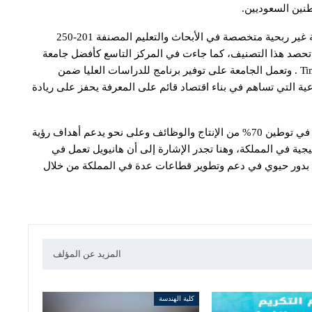
طنين السعوديين.
ومن ناحية أخرى، تهدف جامعة الفيصل، وهي جامعة خاصة غير ربحية متخصصة في الأبحاث والتعليم المصنفة 201-250
سعودية وعربية تحصد هذا التصنيف، كما جاءت في المركز التاسع كأفضل جامعة
“ناشئة” حسب التصنيف العالمي لـTimes Higher Education . وتعمل الجامعة على توفير برنامج للدراسات العليا ضمن
داعية التي تساهم في بناء اقتصاد قائم على المعرفة يحفز على ريادة
ويتمثل هدف المملكة وبرنامج اكتفاء من أرامكو السعودية في توطين 70% من الإنتاج والوظائف وعلى نحو يدعم أهداف رؤية
لاستراتيجية في المملكة، وهنا تجدر الإشارة إلى أن هانيويل تعمل في
ية منذ أكثر من 70 عاماً، إذ تضطلع بدور حيوي في دعم وتطوير قطاعات عدة في المملكة من خلال
المزيد عن المؤلف
كلية الهندسة