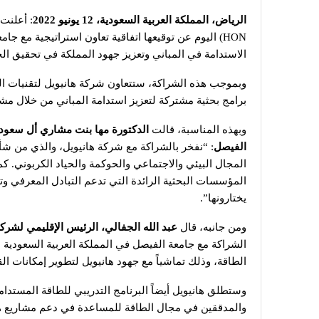
الرياض، المملكة العربية السعودية، 12 يونيو 2022
HON) اليوم عن توقيعها اتفاقية تعاون استراتيجية مع 
الاستدامة في المباني وتعزيز جهود المملكة في تحقيق الحياد 
وبموجب هذه الشراكة، ستتعاون شركة هانيويل لتقنيات ا
برامج بحثية مشتركة لتعزيز استدامة المباني من خلال مشا
وبهذه المناسبة، قالت
الدكتورة مها بنت مشاري أل سعود ن
الفيصل
المجال البيئي والاجتماعي والحوكمة والحياد الكربوني. 
المؤسسات البحثية الرائدة التي تدعم التبادل المعرفي 
يختارونها”.
ومن جانبه، قال
عبد الله الجفالي، الرئيس الإقليمي لشركة
الشراكة مع جامعة الفيصل في المملكة العربية السعودية ل
الطاقة، وذلك تماشياً مع جهود هانيويل لتطوير إمكانات ال
وستطلق هانيويل أيضاً البرنامج التدريبي للطاقة المستدام
والمدققين في مجال الطاقة للمساعدة في دعم مشاريع ها