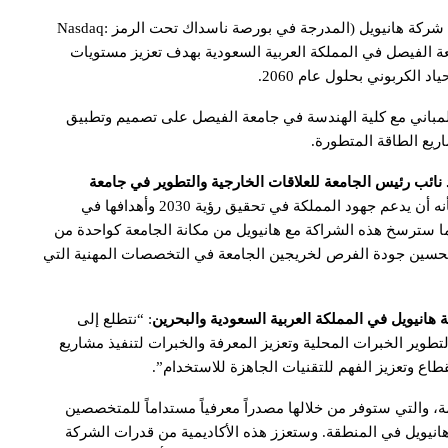
: أعلنت شركة هانيويل (المدرجة في بورصة ناسداك تحت الرمز Nasdaq:
جامعة الفيصل في المملكة العربية السعودية بهدف تعزيز مستويات
الكربوني بحلول عام 2060.
لمباني مع كلية الهندسة في جامعة الفيصل على تصميم وتطبيق
ريع الطاقة المتطورة.
ائب رئيس الجامعة للعلاقات الخارجية والتطوير
في جامعة
: “نفخر بالشراكة مع شركة هانيويل، والذي من شأنه أن يدعم جهود المملكة في تحقيق رؤية 2030 وأهدافها في
كما سترسخ هذه الشراكة مع هانيويل من مكانة الجامعة كواحدة من
وتحسين جودة الفرص لخريجين الجامعة في التخصصات المهنية التي
 هانيويل في المملكة العربية السعودية والبحرين
: “نتطلع إلى
تطوير الخبرات المحلية وتعزيز المعرفة والخبرات لتنفيذ مشاريع
قطاع وتعزيز الفهم للتقنيات الجاهزة للاستخدام”.
ة، والتي ستوفر من خلالها مصدراً معرفياً مستداماً للمتخصصين
نيويل في المنطقة. وستعزز هذه الأكاديمية من قدرات الشركة