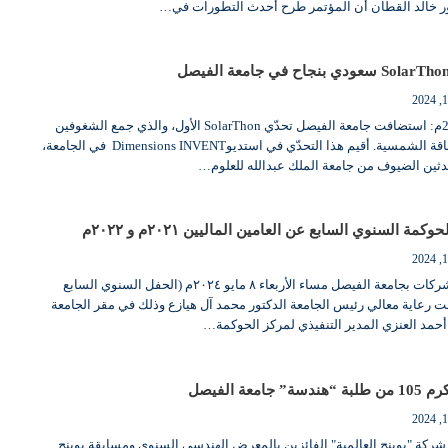
تور خالد القطان أن المؤتمر طرح أحدث التطورات في…
الرياض، 12 مايو 2024م: استضافت جامعة الفيصل تحدّي SolarThon الأول، والذي جمع الشغوفين
بتطوير نكنولوجيا الطاقة الشمسية. أقيم هذا التحدّي في استديوDimensions INVENT في الجامعة،
ثين الضيوف من جامعة الملك عبدالله للعلوم…
مة السنوي السابع عن العامين الماليين ٢٠٢١م و ٢٠٢٢م
نظم مركز حوكمة الشركات بجامعة الفيصل مساء الأربعاء ٨ مايو ٢٠٢٤م (الحفل السنوي السابع
 رعاية معالي رئيس الجامعة الدكتور محمد آل هيازع وذلك في مقر الجامعة
 أحمد العنزي المدير التنفيذي لمركز الحوكمة…
معة الفيصل
202: توّجت شركة "بوينج العالمية" الفائزين بالمعرض الهندسي السنوي ومسابقة بوينج