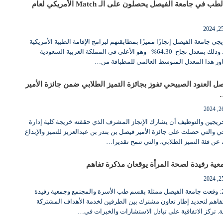
47 من طلبة كلية الطب في جامعة الفيصل يحصلون على الـ Match الأمريكي لعام
من خريجي جامعة الفيصل إنجازًا مميزًا بمطابقتهم لبرامج الإقامة الطبية الأمريكية
الرائدة Match 2024 . وذلك بمعدل نجاح 64.30% - وهو الأعلى في المملكة العربية السعودية
وز هذا المعدل المتوسط العالمي للمطباقة من…
ل العنود الصبيحي تفوز بجائزة التميز الطلابي ضمن جائزة الأمير
يجين والتوظيف أن يشارك الإنجاز المشرف الذي حققته خريجة كلية إدارة
حي والتي حصلت على جائزة الأمير فيصل بن بندر بن عبدالعزيز للتميز والإبداع
ن فئة التميز الطلابي، والتي تنمح تقديرا…
عية رفيدة لصحة المرأة يوقعان مذكرة تفاهم
الرياض، 4 يونيو 2024: وقعت جامعة الفيصل ممثلة بقسم طب الأسرة والمجتمع وجمعية رفيدة
فاهم لتحديد إطار تعاون مشترك بين الطرفين لخدمة الأهداف المشتركة
ة. تركز الاتفاقية على تبادل الاستشارات والخبرات في…