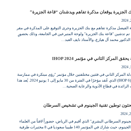
 الجزيرة يوقعان مذكرة تفاهم ويدشنان “قاعة الجزيرة”
 الفيصل مذكرة تفاهم مع بنك الجزيرة وجرى التوقيع على المذكرة في مقر
 تم تدشين "قاعة بنك الجزيرة" ولوحة المتبرعين في الجامعة، وذلك بحضورٍ
لدكتور محمد آل هيازع، والأستاذ نايف العبد…
قق المركز الثاني في مؤتمر IHOP 2024
لة المركز الثاني في فئتين مختلفتين خلال مؤتمر "رؤى مبتكرة في ممارسة
صيدلة المستشفيات (IHOP 6) الذي عُقد مؤخرًا في الفترة من 30 مايو إلى 1 يونيو 2024. يُعد هذا
 الرائدة في قطاع الأدوية والرعاية الصحية…
حثون توطين تقنية الجينوم في تشخيص السرطان
ينوم السرطاني البشري" الذي أقيم في الرياض، حضوراً لافتاً من العلماء
المتخصصين في علم الجينوم، حيث شارك في المؤتمر 140 طبيبا سعوديا في 8 مختبرات طرفية