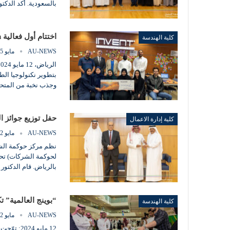
بالسعودية. أكد الدك
اختتام أول فعالية SolarThon سعودي بنجاح في جامعة الفيصل
كلية الهندسة
AU-NEWS
مايو 15, 2024
وجذب نخبة من المتحد
حفل توزيع جوائز الحوك
كلية إدارة الاعمال
AU-NEWS
مايو 12, 2024
لحوكمة الشركات) تحت
بالرياض. قام الدكتور
“بوينج العالمية” تكرم 105 من طلبة “هندسة” جا
كلية الهندسة
AU-NEWS
مايو 12, 2024
12 مايو 4